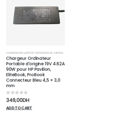
Add to
wishlist
CHARGEURS LAPTOP
,
ORDINATEUR
,
ORDINATEUR PORTABLE
Chargeur Ordinateur
Portable d'origine 19V 4.62A
90W pour HP Pavilion,
EliteBook, ProBook
Connecteur Bleu 4,5 × 3,0
mm
0
sur 5
349,00
DH
ADD TO CART