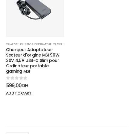
wishlist
CHARGEURS LAPTOP
,
ORDINATEUR
,
ORDINATEUR PORTABLE
Chargeur Adaptateur
Secteur d'origine MSI 90W
20V 4,5A USB-C Slim pour
Ordinateur portable
gaming MSI
0
sur 5
599,00
DH
ADD TO CART