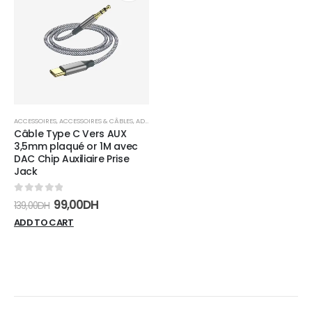
Add to
wishlist
ACCESSOIRES
,
ACCESSOIRES & CÂBLES
,
ADAPTATEURS
Câble Type C Vers AUX
3,5mm plaqué or 1M avec
DAC Chip Auxiliaire Prise
Jack
0
sur 5
99,00
DH
139,00
DH
ADD TO CART