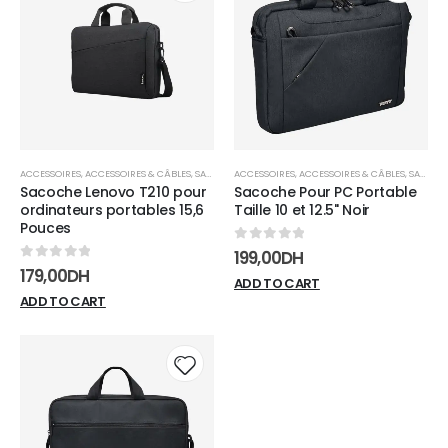
Add to
Add t
wishlist
wishli
ACCESSOIRES
,
ACCESSOIRES & CÂBLES
,
SACS & SACOCHES
ACCESSOIRES
,
ACCESSOIRES & CÂBLES
,
SACS & SACOCHES
Sacoche Lenovo T210 pour
Sacoche Pour PC Portable
ordinateurs portables 15,6
Taille 10 et 12.5" Noir
Pouces
0
sur 5
199,00
DH
0
sur 5
179,00
DH
ADD TO CART
ADD TO CART
Add to
wishlist