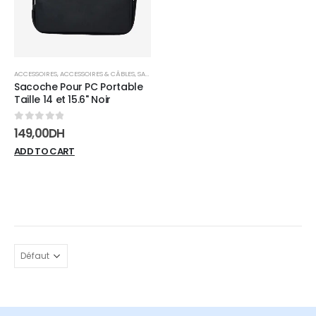
ACCESSOIRES
,
ACCESSOIRES & CÂBLES
,
SACS & SACOCHES
Sacoche Pour PC Portable
Taille 14 et 15.6" Noir
0
sur 5
149,00
DH
ADD TO CART