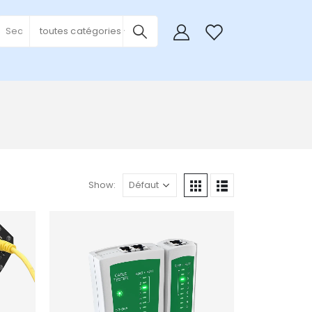
0
toutes catégories
Show:
Add to
Add to
wishlist
wishlist