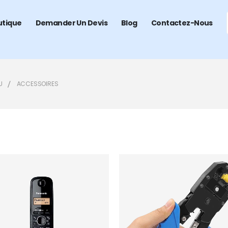
utique
Demander Un Devis
Blog
Contactez-Nous
U
ACCESSOIRES
Add to
wishlist