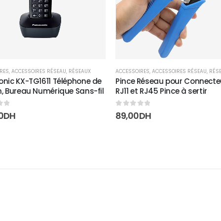
RES
,
ACCESSOIRES RÉSEAU
,
RÉSEAUX
ACCESSOIRES
,
ACCESSOIRES RÉSEAU
,
RÉS
nic KX-TG1611 Téléphone de
Pince Réseau pour Connecte
, Bureau Numérique Sans-fil
RJ11 et RJ45 Pince à sertir
5
0
sur 5
0
DH
89,00
DH