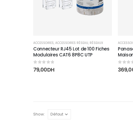
ACCESSOIRES
,
ACCESSOIRES RÉSEAU
,
RÉSEAUX
ACCESSOI
Connecteur RJ45 Lot de 100 Fiches
Panaso
Modulaires CAT6 8P8C UTP
Maison
0
sur 5
0
sur 
79,00
DH
369,0
Show: