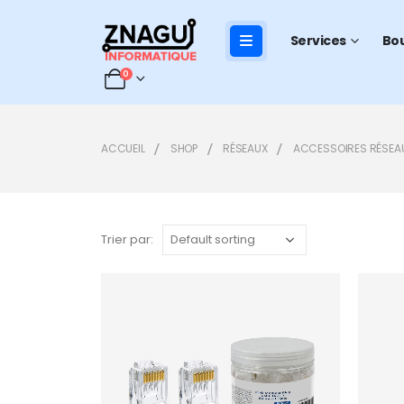
Services
Bo
0
ACCUEIL
SHOP
RÉSEAUX
ACCESSOIRES RÉSEA
Trier par:
Add to
wishlist