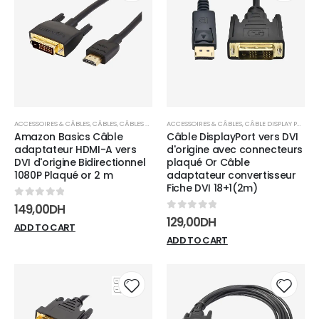
Add to
Add t
wishlist
wishli
ACCESSOIRES & CÂBLES
,
CÂBLES
,
CÂBLES DVI
ACCESSOIRES & CÂBLES
,
CÂBLE DISPLAY PORT
,
C
Amazon Basics Câble
Câble DisplayPort vers DVI
adaptateur HDMI-A vers
d'origine avec connecteurs
DVI d'origine Bidirectionnel
plaqué Or Câble
1080P Plaqué or 2 m
adaptateur convertisseur
Fiche DVI 18+1(2m)
0
sur 5
149,00
DH
0
sur 5
129,00
DH
ADD TO CART
ADD TO CART
Add to
Add t