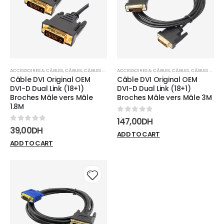
wishlist
wishli
ACCESSOIRES & CÂBLES
,
CÂBLES
,
CÂBLES DVI
ACCESSOIRES & CÂBLES
,
CÂBLES
,
CÂBLES DVI
Câble DVI Original OEM
Câble DVI Original OEM
DVI-D Dual Link (18+1)
DVI-D Dual Link (18+1)
Broches Mâle vers Mâle
Broches Mâle vers Mâle 3M
1.8M
0
sur 5
147,00
DH
0
sur 5
39,00
DH
ADD TO CART
ADD TO CART
Add to
wishlist