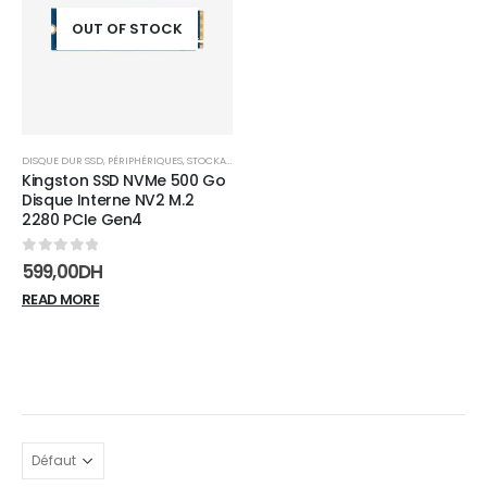
wishlist
OUT OF STOCK
DISQUE DUR SSD
,
PÉRIPHÉRIQUES
,
STOCKAGE
Kingston SSD NVMe 500 Go
Disque Interne NV2 M.2
2280 PCIe Gen4
0
sur 5
599,00
DH
READ MORE