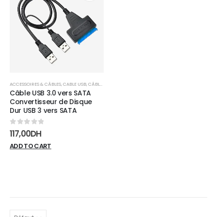
Add to
wishlist
ACCESSOIRES & CÂBLES
,
CABLE USB
,
CÂBLES
Câble USB 3.0 vers SATA
Convertisseur de Disque
Dur USB 3 vers SATA
0
sur 5
117,00
DH
ADD TO CART