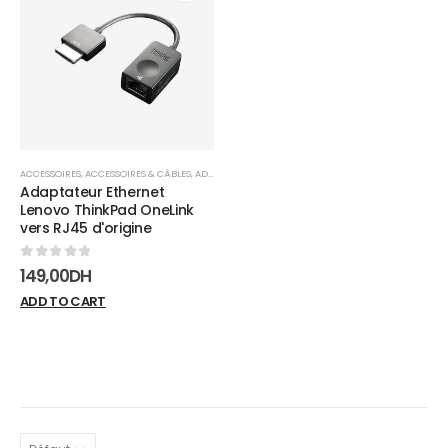
Add to
wishlist
ACCESSOIRES
,
ACCESSOIRES & CÂBLES
,
ADAPTATEURS
Adaptateur Ethernet
Lenovo ThinkPad OneLink
vers RJ45 d'origine
0
sur 5
149,00
DH
ADD TO CART