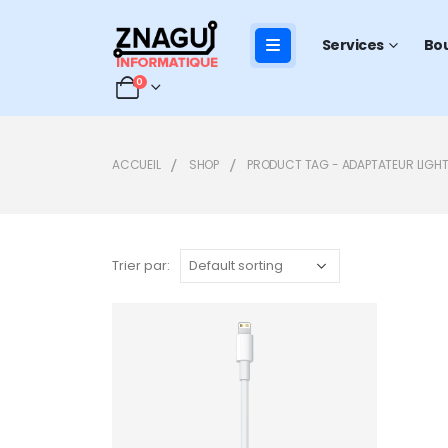
Services
Bo
0
ACCUEIL
SHOP
PRODUCT TAG -
ADAPTATEUR LIGH
Trier par:
Add to
wishlist