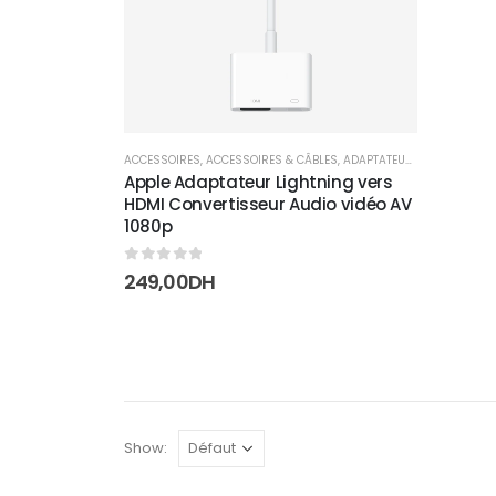
ACCESSOIRES
,
ACCESSOIRES & CÂBLES
,
ADAPTATEURS
Apple Adaptateur Lightning vers
HDMI Convertisseur Audio vidéo AV
1080p
0
sur 5
249,00
DH
Show: