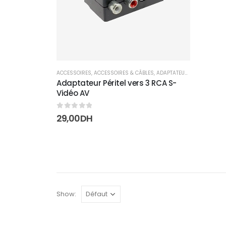
ACCESSOIRES
,
ACCESSOIRES & CÂBLES
,
ADAPTATEURS
Adaptateur Péritel vers 3 RCA S-
Vidéo AV
0
sur 5
29,00
DH
Show: