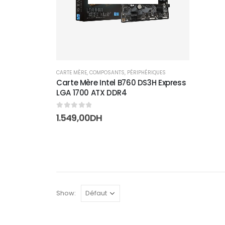
CARTE MÈRE
,
COMPOSANTS
,
PÉRIPHÉRIQUES
Carte Mère Intel B760 DS3H Express
LGA 1700 ATX DDR4
0
sur 5
1.549,00
DH
Show: