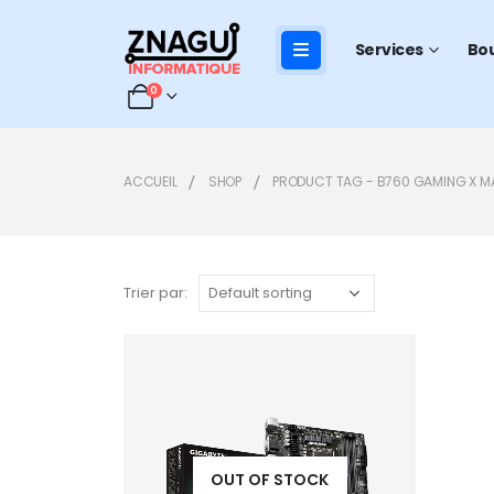
Services
Bo
0
ACCUEIL
SHOP
PRODUCT TAG -
B760 GAMING X 
Trier par:
Add to
wishlist
OUT OF STOCK