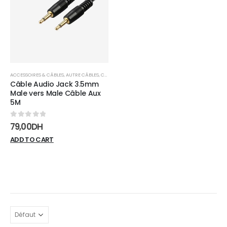
wishlist
ACCESSOIRES & CÂBLES
,
AUTRE CÂBLES
,
CÂBLES
Câble Audio Jack 3.5mm
Male vers Male Câble Aux
5M
0
sur 5
79,00
DH
ADD TO CART