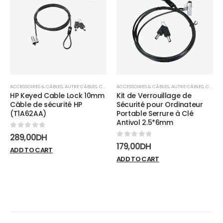
Add to
Add t
wishlist
wishli
ACCESSOIRES & CÂBLES
,
AUTRE CÂBLES
,
CÂBLES
ACCESSOIRES & CÂBLES
,
AUTRE CÂBLES
,
CÂBLES
HP Keyed Cable Lock 10mm
Kit de Verrouillage de
Câble de sécurité HP
Sécurité pour Ordinateur
(T1A62AA)
Portable Serrure à Clé
Antivol 2.5*6mm
0
sur 5
289,00
DH
0
sur 5
179,00
DH
ADD TO CART
ADD TO CART