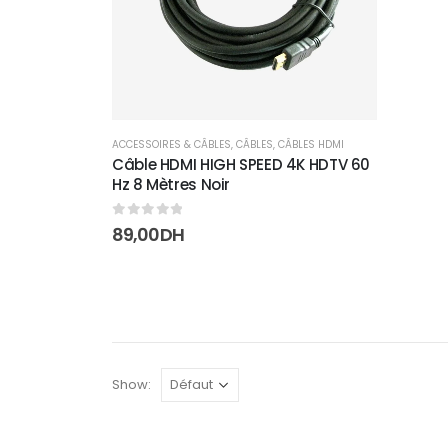
ACCESSOIRES & CÂBLES
,
CÂBLES
,
CÂBLES HDMI
Câble HDMI HIGH SPEED 4K HDTV 60
Hz 8 Mètres Noir
0
sur 5
89,00
DH
Show: