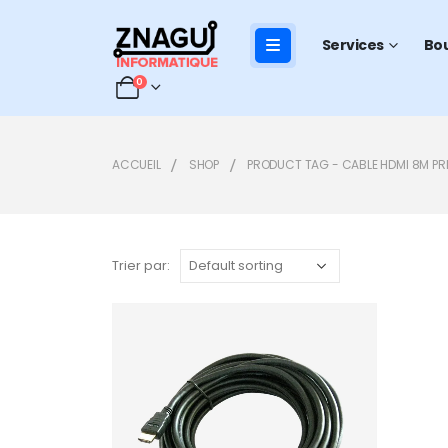
Services
Bo
0
ACCUEIL
SHOP
PRODUCT TAG -
CABLE HDMI 8M P
Trier par:
Add to
wishlist