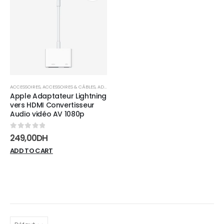
Add to
wishlist
ACCESSOIRES
,
ACCESSOIRES & CÂBLES
,
ADAPTATEURS
Apple Adaptateur Lightning
vers HDMI Convertisseur
Audio vidéo AV 1080p
0
sur 5
249,00
DH
ADD TO CART