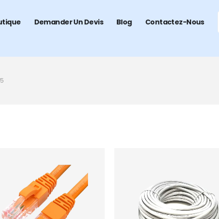
utique
Demander Un Devis
Blog
Contactez-Nous
45
Add to
wishlist