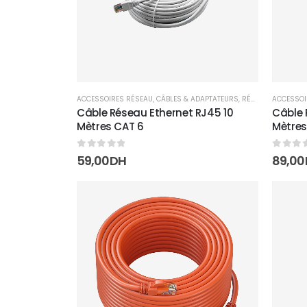
ACCESSOIRES RÉSEAU
,
CÂBLES & ADAPTATEURS
,
RÉSEAUX
ACCESSOI
Câble Réseau Ethernet RJ45 10
Câble 
Mètres CAT 6
Mètres
0
sur 5
0
sur 
59,00
DH
89,00
Add to
wishlist