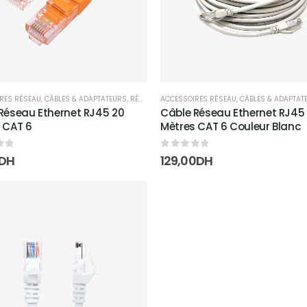
RES RÉSEAU
,
CÂBLES & ADAPTATEURS
,
RÉSEAUX
ACCESSOIRES RÉSEAU
,
CÂBLES & ADAPTAT
Réseau Ethernet RJ45 20
Câble Réseau Ethernet RJ45
 CAT 6
Mètres CAT 6 Couleur Blanc
5
0
sur 5
DH
129,00
DH
Add to
wishlist