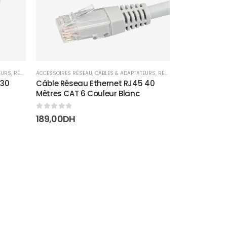
EURS
,
RÉSEAUX
ACCESSOIRES RÉSEAU
,
CÂBLES & ADAPTATEURS
,
RÉSEAUX
 30
Câble Réseau Ethernet RJ45 40
Mètres CAT 6 Couleur Blanc
0
sur 5
189,00
DH