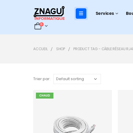
Services
Bo
0
ACCUEIL
SHOP
PRODUCT TAG -
CÂBLE RÉSEAU RJ
Trier par:
CHAUD
Add to
wishlist