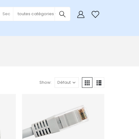
0
toutes catégories
Show:
Add to
Add to
wishlist
wishlist