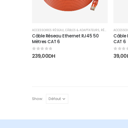
ACCESSOIRES RÉSEAU
,
CÂBLES & ADAPTATEURS
,
RÉSEAUX
ACCESSOI
Câble Réseau Ethernet RJ45 50
Câble 
Mètres CAT 6
CAT 6
0
sur 5
0
sur 
239,00
DH
39,00
Show: