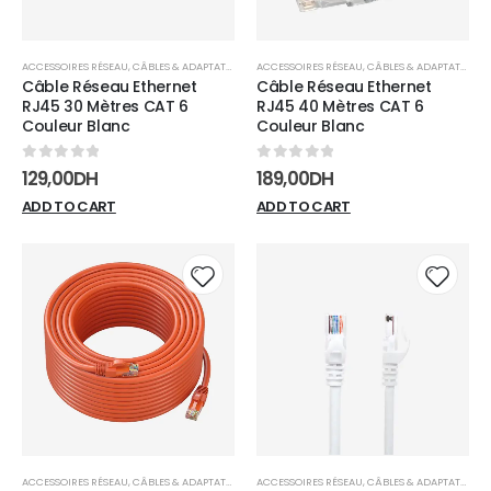
ACCESSOIRES RÉSEAU
,
CÂBLES & ADAPTATEURS
,
RÉSEAUX
ACCESSOIRES RÉSEAU
,
CÂBLES & ADAPTATEURS
,
Câble Réseau Ethernet
Câble Réseau Ethernet
RJ45 30 Mètres CAT 6
RJ45 40 Mètres CAT 6
Couleur Blanc
Couleur Blanc
0
sur 5
0
sur 5
129,00
DH
189,00
DH
ADD TO CART
ADD TO CART
Add to
Add t
wishlist
wishli
ACCESSOIRES RÉSEAU
,
CÂBLES & ADAPTATEURS
,
RÉSEAUX
ACCESSOIRES RÉSEAU
,
CÂBLES & ADAPTATEURS
,