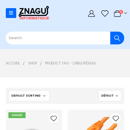
0
0
ACCUEIL
SHOP
PRODUCT TAG -
CÂBLE RÉSEAU
CHAUD
Add to
Add t