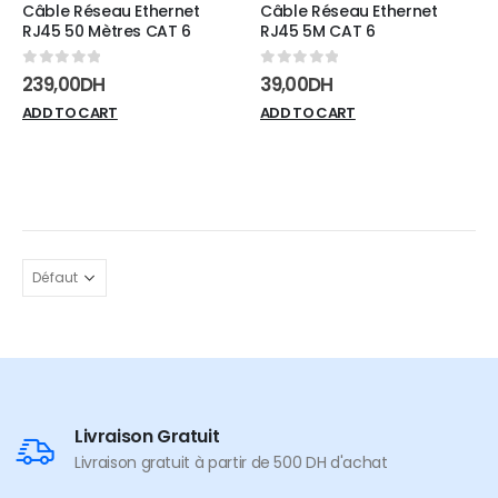
Câble Réseau Ethernet
Câble Réseau Ethernet
RJ45 50 Mètres CAT 6
RJ45 5M CAT 6
0
sur 5
0
sur 5
239,00
DH
39,00
DH
ADD TO CART
ADD TO CART
Livraison Gratuit
Livraison gratuit à partir de 500 DH d'achat