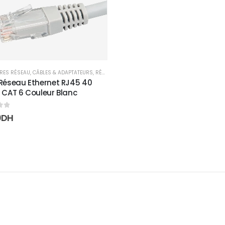
RES RÉSEAU
,
CÂBLES & ADAPTATEURS
,
RÉSEAUX
Réseau Ethernet RJ45 40
 CAT 6 Couleur Blanc
5
0
DH