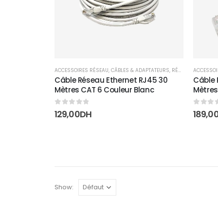
ACCESSOIRES RÉSEAU
,
CÂBLES & ADAPTATEURS
,
RÉSEAUX
ACCESSOI
Câble Réseau Ethernet RJ45 30
Câble 
Mètres CAT 6 Couleur Blanc
Mètres
0
sur 5
0
sur 
129,00
DH
189,0
Show: