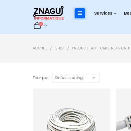
Services
Bo
0
ACCUEIL
SHOP
PRODUCT TAG -
CABLE RJ45 CAT6
Trier par:
Add to
wishlist