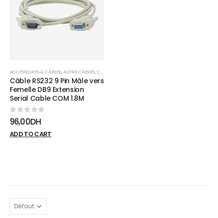
wishlist
ACCESSOIRES & CÂBLES
,
AUTRE CÂBLES
,
CÂBLES
Câble RS232 9 Pin Mâle vers
Femelle DB9 Extension
Serial Cable COM 1.8M
0
sur 5
96,00
DH
ADD TO CART