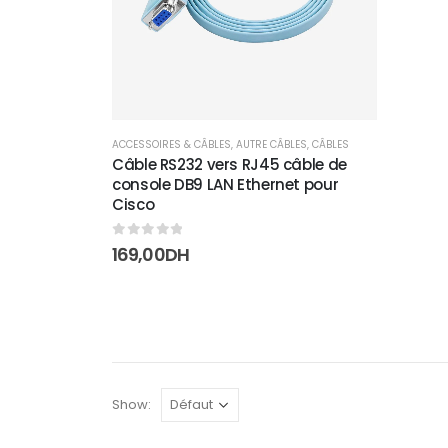
ACCESSOIRES & CÂBLES
,
AUTRE CÂBLES
,
CÂBLES
Câble RS232 vers RJ45 câble de
console DB9 LAN Ethernet pour
Cisco
0
sur 5
169,00
DH
Show: