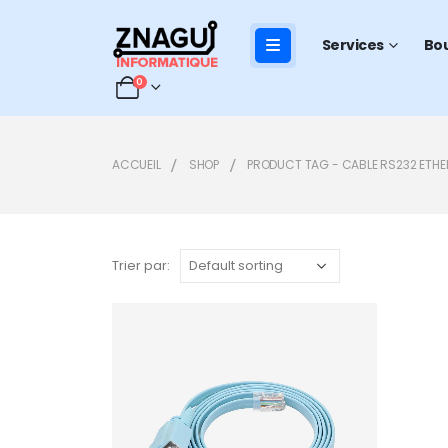
Services
Bo
0
ACCUEIL
SHOP
PRODUCT TAG -
CABLE RS232 ETHE
Trier par:
Add to
wishlist