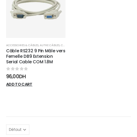
wishlist
ACCESSOIRES & CÂBLES
,
AUTRE CÂBLES
,
CÂBLES
Câble RS232 9 Pin Mâle vers
Femelle DB9 Extension
Serial Cable COM 1.8M
0
sur 5
96,00
DH
ADD TO CART