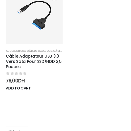
Add to
wishlist
ACCESSOIRES & CÂBLES
,
CABLE USB
,
CÂBLES
Câble Adaptateur USB 3.0
Vers Sata Pour SSD/HDD 2,5
Pouces
0
sur 5
79,00
DH
ADD TO CART