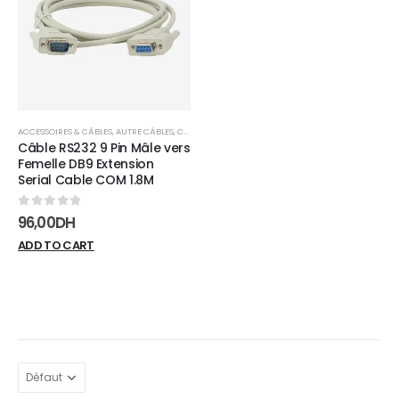
wishlist
ACCESSOIRES & CÂBLES
,
AUTRE CÂBLES
,
CÂBLES
Câble RS232 9 Pin Mâle vers
Femelle DB9 Extension
Serial Cable COM 1.8M
0
sur 5
96,00
DH
ADD TO CART