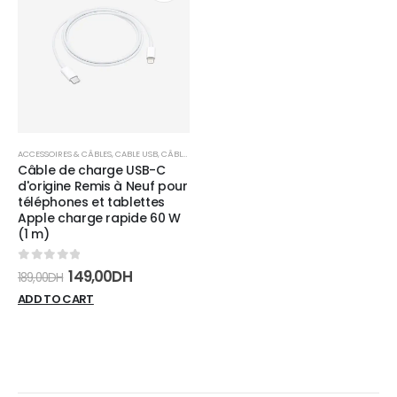
Add to
wishlist
ACCESSOIRES & CÂBLES
,
CABLE USB
,
CÂBLES
Câble de charge USB-C
d'origine Remis à Neuf pour
téléphones et tablettes
Apple charge rapide 60 W
(1 m)
0
sur 5
149,00
DH
189,00
DH
ADD TO CART