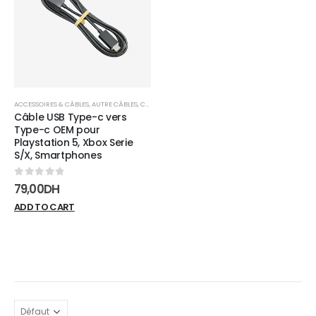
wishlist
ACCESSOIRES & CÂBLES
,
AUTRE CÂBLES
,
CÂBLES
Câble USB Type-c vers
Type-c OEM pour
Playstation 5, Xbox Serie
S/X, Smartphones
0
sur 5
79,00
DH
ADD TO CART