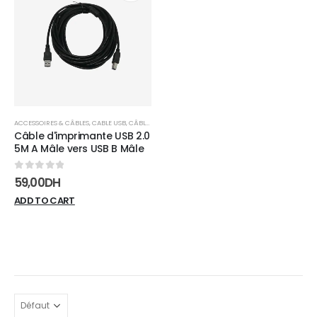
Add to
wishlist
ACCESSOIRES & CÂBLES
,
CABLE USB
,
CÂBLES
Câble d'imprimante USB 2.0
5M A Mâle vers USB B Mâle
0
sur 5
59,00
DH
ADD TO CART