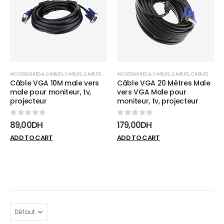
wishlist
wishli
ACCESSOIRES & CÂBLES
,
CÂBLES
,
CÂBLES VGA
ACCESSOIRES & CÂBLES
,
CÂBLES
,
CÂBLES VGA
Câble VGA 10M male vers
Câble VGA 20 Mètres Male
male pour moniteur, tv,
vers VGA Male pour
projecteur
moniteur, tv, projecteur
0
sur 5
0
sur 5
89,00
DH
179,00
DH
ADD TO CART
ADD TO CART