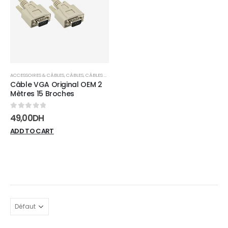
wishlist
ACCESSOIRES & CÂBLES
,
CÂBLES
,
CÂBLES VGA
Câble VGA Original OEM 2
Mètres 15 Broches
0
sur 5
49,00
DH
ADD TO CART