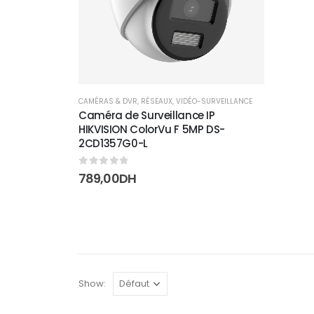
CAMÉRAS & DVR
,
RÉSEAUX
,
VIDÉO-SURVEILLANCE
Caméra de Surveillance IP
HIKVISION ColorVu F 5MP DS-
2CD1357G0-L
0
sur 5
789,00
DH
Show: