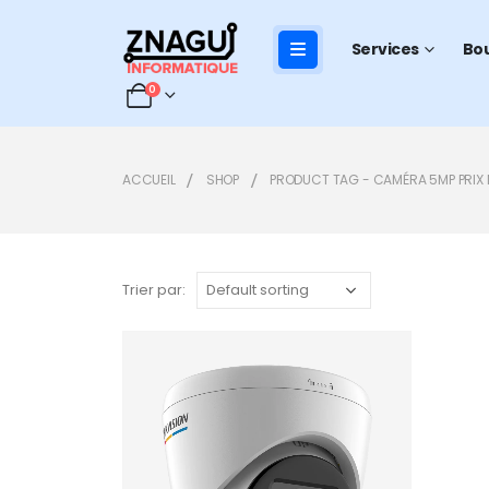
Services
Bo
0
ACCUEIL
SHOP
PRODUCT TAG -
CAMÉRA 5MP PRIX
Trier par:
Add to
wishlist