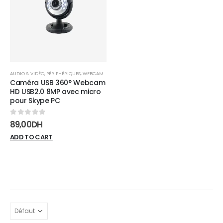
wishlist
AUDIO & VIDÉO
,
PÉRIPHÉRIQUES
,
WEBCAM
Caméra USB 360° Webcam
HD USB2.0 8MP avec micro
pour Skype PC
0
sur 5
89,00
DH
ADD TO CART