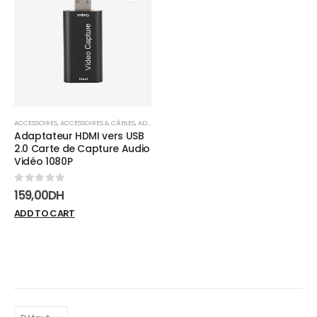
Add to
wishlist
ACCESSOIRES
,
ACCESSOIRES & CÂBLES
,
ADAPTATEURS
Adaptateur HDMI vers USB
2.0 Carte de Capture Audio
Vidéo 1080P
0
sur 5
159,00
DH
ADD TO CART