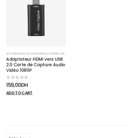
Add to
wishlist
ACCESSOIRES
,
ACCESSOIRES & CÂBLES
,
ADAPTATEURS
Adaptateur HDMI vers USB
2.0 Carte de Capture Audio
Vidéo 1080P
0
sur 5
159,00
DH
ADD TO CART