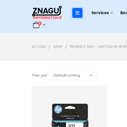
Services
Bo
0
ACCUEIL
SHOP
PRODUCT TAG -
CARTOUCHE HP 3
Trier par:
Add to
wishlist