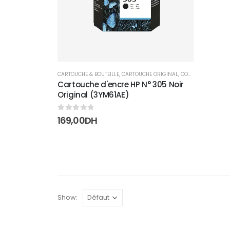
CARTOUCHE & BOUTEILLE
,
CARTOUCHE ORIGINAL
,
CONSOMMABLES
Cartouche d'encre HP N° 305 Noir
Original (3YM61AE)
0
sur 5
169,00
DH
Show: