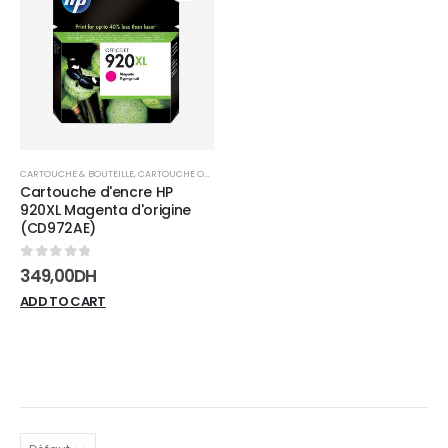
Add to
wishlist
CARTOUCHE & BOUTEILLE
,
CARTOUCHE ORIGINAL
,
CONSOMMABLES
Cartouche d'encre HP
920XL Magenta d'origine
(CD972AE)
0
sur 5
349,00
DH
ADD TO CART