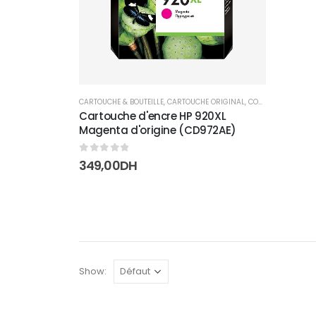
CARTOUCHE & BOUTEILLE
,
CARTOUCHE ORIGINAL
,
CONSOMMABLES
Cartouche d'encre HP 920XL
Magenta d'origine (CD972AE)
0
sur 5
349,00
DH
Show: