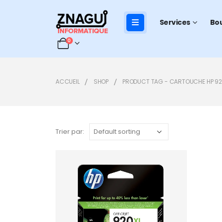
Services
Bo
0
ACCUEIL
SHOP
PRODUCT TAG -
CARTOUCHE HP 92
Trier par:
Add to
wishlist