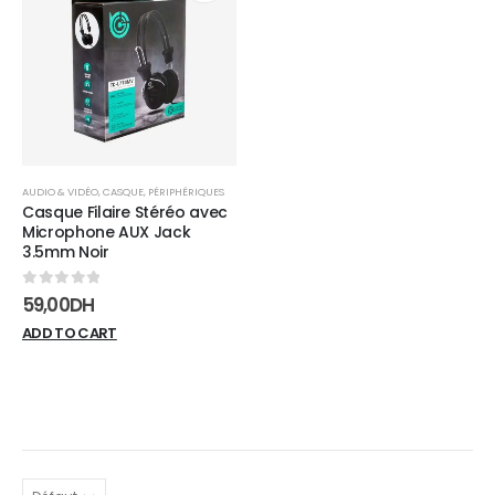
Add to
wishlist
AUDIO & VIDÉO
,
CASQUE
,
PÉRIPHÉRIQUES
Casque Filaire Stéréo avec
Microphone AUX Jack
3.5mm Noir
0
sur 5
59,00
DH
ADD TO CART