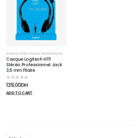
Add to
wishlist
AUDIO & VIDÉO
,
CASQUE
,
PÉRIPHÉRIQUES
Casque Logitech H111
Stéréo Professionnel Jack
3,5 mm Filaire
0
sur 5
139,00
DH
ADD TO CART