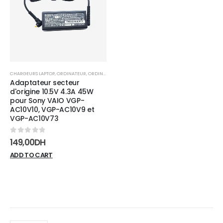
wishlist
CHARGEURS LAPTOP
,
ORDINATEUR
,
ORDINATEUR PORTABLE
Adaptateur secteur
d'origine 10.5V 4.3A 45W
pour Sony VAIO VGP-
AC10V10, VGP-AC10V9 et
VGP-AC10V73
0
sur 5
149,00
DH
ADD TO CART