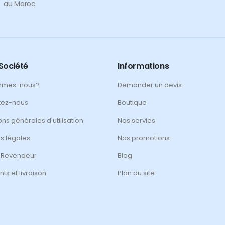
au Maroc
Société
Informations
mmes-nous?
Demander un devis
tez-nous
Boutique
ons générales d'utilisation
Nos servies
s légales
Nos promotions
 Revendeur
Blog
ts et livraison
Plan du site