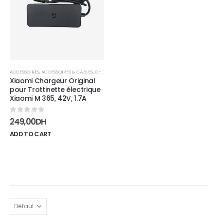
wishlist
ACCESSOIRES
,
ACCESSOIRES & CÂBLES
,
CHARGEURS
Xiaomi Chargeur Original
pour Trottinette électrique
Xiaomi M 365, 42V, 1.7A
0
sur 5
249,00
DH
ADD TO CART