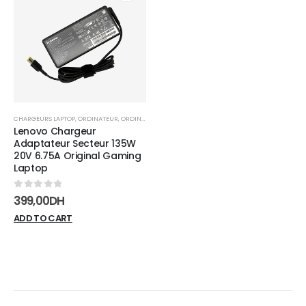
Add to
wishlist
CHARGEURS LAPTOP
,
ORDINATEUR
,
ORDINATEUR PORTABLE
Lenovo Chargeur
Adaptateur Secteur 135W
20V 6.75A Original Gaming
Laptop
0
sur 5
399,00
DH
ADD TO CART