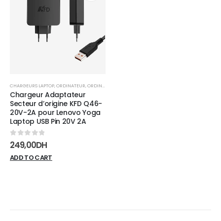
Add to
wishlist
CHARGEURS LAPTOP
,
ORDINATEUR
,
ORDINATEUR PORTABLE
Chargeur Adaptateur
Secteur d’origine KFD Q46-
20V-2A pour Lenovo Yoga
Laptop USB Pin 20V 2A
0
sur 5
249,00
DH
ADD TO CART