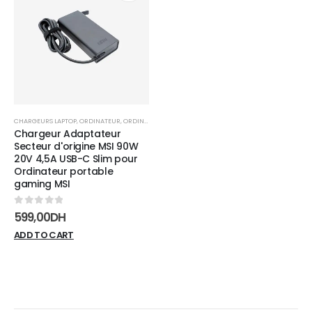
Add to
wishlist
CHARGEURS LAPTOP
,
ORDINATEUR
,
ORDINATEUR PORTABLE
Chargeur Adaptateur
Secteur d'origine MSI 90W
20V 4,5A USB-C Slim pour
Ordinateur portable
gaming MSI
0
sur 5
599,00
DH
ADD TO CART