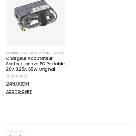
Add to
wishlist
CHARGEURS LAPTOP
,
ORDINATEUR
,
ORDINATEUR PORTABLE
Chargeur Adaptateur
Secteur Lenovo PC Portable
20V 3.25A 65W Original
0
sur 5
249,00
DH
ADD TO CART