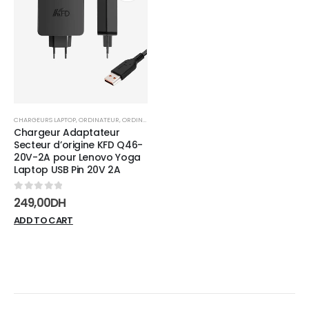
Add to
wishlist
CHARGEURS LAPTOP
,
ORDINATEUR
,
ORDINATEUR PORTABLE
Chargeur Adaptateur
Secteur d’origine KFD Q46-
20V-2A pour Lenovo Yoga
Laptop USB Pin 20V 2A
0
sur 5
249,00
DH
ADD TO CART