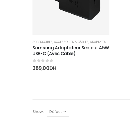
ACCESSOIRES
,
ACCESSOIRES & CÂBLES
,
ADAPTATEURS
Samsung Adaptateur Secteur 45W
USB-C (Avec Câble)
0
sur 5
389,00
DH
Show: