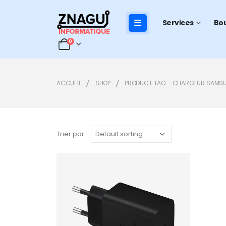
Services
Bo
0
ACCUEIL
SHOP
PRODUCT TAG -
CHARGEUR SAMSUN
Trier par:
Add to
wishlist