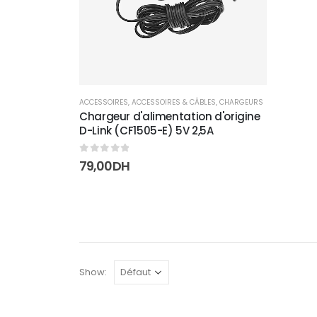
ACCESSOIRES
,
ACCESSOIRES & CÂBLES
,
CHARGEURS
Chargeur d'alimentation d'origine
D-Link (CF1505-E) 5V 2,5A
0
sur 5
79,00
DH
Show: