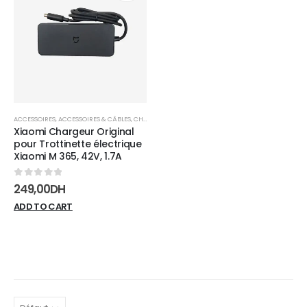
Add to
wishlist
ACCESSOIRES
,
ACCESSOIRES & CÂBLES
,
CHARGEURS
Xiaomi Chargeur Original
pour Trottinette électrique
Xiaomi M 365, 42V, 1.7A
0
sur 5
249,00
DH
ADD TO CART