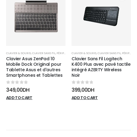
Add to
Add t
wishlist
wishli
CLAVIER & SOURIS
,
CLAVIER SANS FIL
,
PÉRIPHÉRIQUES
CLAVIER & SOURIS
,
CLAVIER SANS FIL
,
PÉRIPHÉRIQUES
Clavier Asus ZenPad 10
Clavier Sans Fil Logitech
Mobile Dock Original pour
K400 Plus avec pavé tactile
Tablette Asus et d'autres
intégré AZERTY Wireless
Smartphones et Tablettes
Noir
0
sur 5
0
sur 5
349,00
DH
399,00
DH
ADD TO CART
ADD TO CART